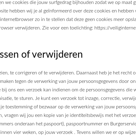
sen we cookies die jouw surfgedrag bijhouden zodat we op maat 
site hebben wij je al geïnformeerd over deze cookies en hebben
internetbrowser zo in te stellen dat deze geen cookies meer opsla
browser verwijderen. Zie voor een toelichting: https://veiligintern
ssen of verwijderen
zien, te corrigeren of te verwijderen. Daarnaast heb je het recht
e maken tegen de verwerking van jouw persoonsgegevens door ons
e bij ons een verzoek kan indienen om de persoonsgegevens die 
atie, te sturen. Je kunt een verzoek tot inzage, correctie, verwi
n je toestemming of bezwaar op de verwerking van jouw persoons
an, vragen wij jou een kopie van je identiteitsbewijs met het verzo
mmers onderaan het paspoort), paspoortnummer en Burgerservic
binnen vier weken, op jouw verzoek . Tevens willen we er op wijze