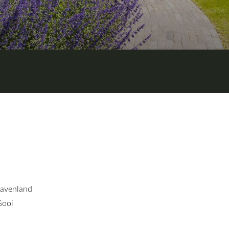
ravenland
Gooi