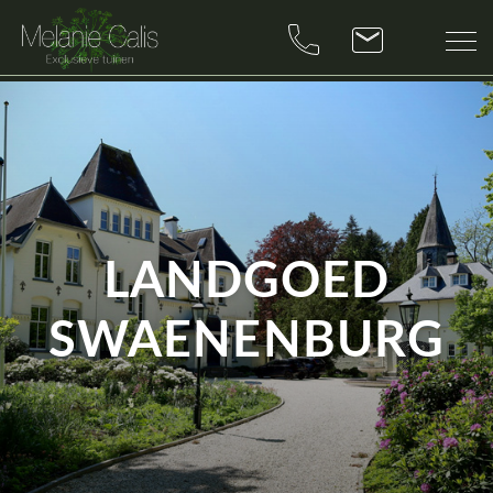
LANDGOED
SWAENENBURG